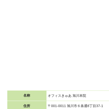
名称
オフィスきゅあ 旭川本院
住所
〒001-0011 旭川市６条通8丁目37-1