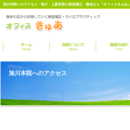
旭川本院へのアクセス - 旭川・上富良野の美容矯正・整体なら『オフィスきゅあ
旭川本院へのアクセス